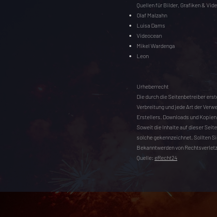
Quellen für Bilder, Grafiken & Vid
Olaf Malzahn
Luisa Dams
Videocean
Mikel Wardenga
Leon
Urheberrecht
Die durch die Seitenbetreiber ers
Verbreitung und jede Art der Verw
Erstellers. Downloads und Kopien 
Soweit die Inhalte auf dieser Seit
solche gekennzeichnet. Sollten S
Bekanntwerden von Rechtsverletz
Quelle:
eRecht24