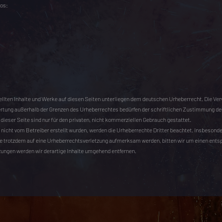
eos:
tellten Inhalte und Werke auf diesen Seiten unterliegen dem deutschen Urheberrecht. Die Ver
ertung außerhalb der Grenzen des Urheberrechtes bedürfen der schriftlichen Zustimmung des
dieser Seite sind nur für den privaten, nicht kommerziellen Gebrauch gestattet.
e nicht vom Betreiber erstellt wurden, werden die Urheberrechte Dritter beachtet. Insbesonde
ie trotzdem auf eine Urheberrechtsverletzung aufmerksam werden, bitten wir um einen ent
ungen werden wir derartige Inhalte umgehend entfernen.