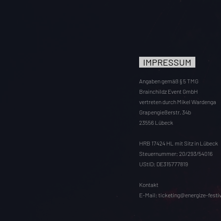
IMPRESSUM
Angaben gemäß § 5 TMG
Brainchildz Event GmbH
vertreten durch Mikel Wardenga
Grapengießerstr. 34b
23556 Lübeck
HRB 17424 HL mit Sitz in Lübeck
Steuernummer: 20/293/54016
UStID: DE315777819
Kontakt
E-Mail:
ticketing@energize-festiv